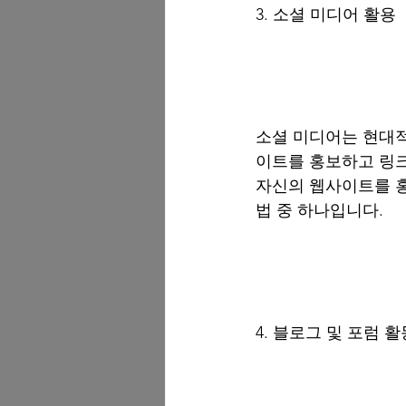
3. 소셜 미디어 활용
소셜 미디어는 현대적
이트를 홍보하고 링크
자신의 웹사이트를 홍
법 중 하나입니다.
4. 블로그 및 포럼 활