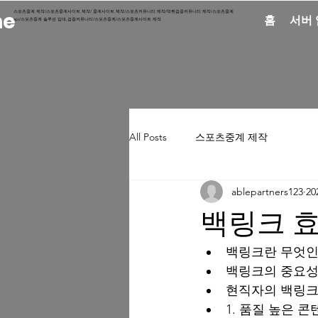
ne
​스포츠중계 제작/스포츠중계사이트 제작/ 중계사이트 제작/스포츠커뮤니티 제작/먹튀검증커뮤니티 제작/스포츠중계
홈
서버
api/스포츠중계 솔루션 임대,검증커뮤니티/스포츠중계/스포츠중계사이트 제작
All Posts
스포츠중계 제작
ablepartners123
20
백링크 
백링크란 무엇인
백링크의 중요
현직자의 백링크 
1. 품질 높은 