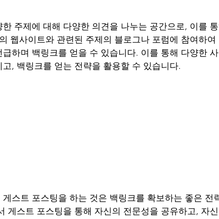
한 주제에 대해 다양한 의견을 나누는 공간으로, 이를 
신의 웹사이트와 관련된 주제의 블로그나 포럼에 참여하여 
급하며 백링크를 얻을 수 있습니다. 이를 통해 다양한 
고, 백링크를 얻는 전략을 활용할 수 있습니다.
게스트 포스팅을 하는 것은 백링크를 확보하는 좋은 전
서 게스트 포스팅을 통해 자신의 전문성을 공유하고, 자